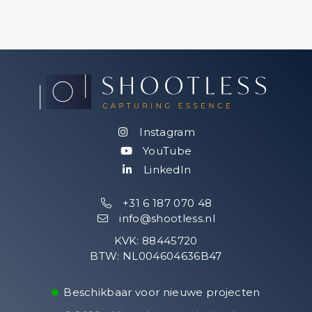
Instagram
YouTube
LinkedIn
Follow
+31 6 187 070 48
info@shootless.nl
KVK: 88445720
Get in touch
BTW: NL004604636B47
+31 6 187 070 48
Beschikbaar voor nieuwe projecten
info@shootless.nl