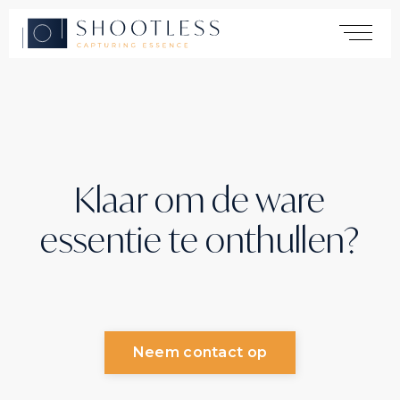
Home
Services
Klaar om de ware
Yachting
essentie te onthullen?
Automotive
Products
Cases
About
Neem contact op
Contact