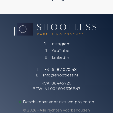
Instagram
YouTube
LinkedIn
Follow
+31 6 187 070 48
info@shootless.nl
KVK: 88445720
Get in touch
BTW: NL004604636B47
+31 6 187 070 48
Beschikbaar voor nieuwe projecten
info@shootless.nl
© 2026 - Alle rechten voorbehouden