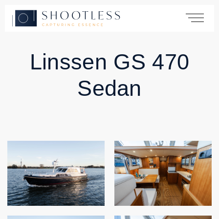
Linssen GS 470
Home
Sedan
Services
Yachting
Automotive
Products
Cases
About
Contact